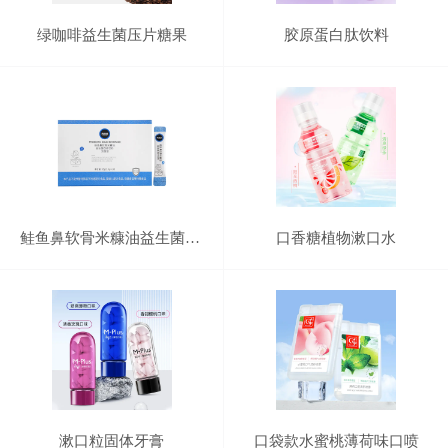
绿咖啡益生菌压片糖果
胶原蛋白肽饮料
鲑鱼鼻软骨米糠油益生菌固体饮料
口香糖植物漱口水
漱口粒固体牙膏
口袋款水蜜桃薄荷味口喷