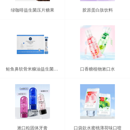
绿咖啡益生菌压片糖果
胶原蛋白肽饮料
鲑鱼鼻软骨米糠油益生菌固体饮料
口香糖植物漱口水
漱口粒固体牙膏
口袋款水蜜桃薄荷味口喷