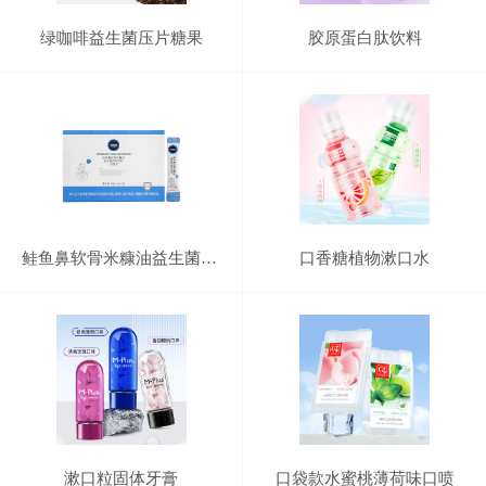
绿咖啡益生菌压片糖果
胶原蛋白肽饮料
鲑鱼鼻软骨米糠油益生菌固体饮料
口香糖植物漱口水
漱口粒固体牙膏
口袋款水蜜桃薄荷味口喷