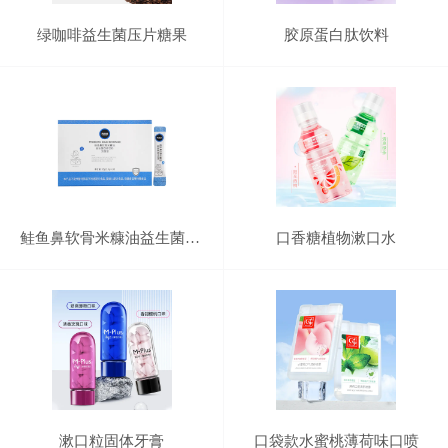
绿咖啡益生菌压片糖果
胶原蛋白肽饮料
鲑鱼鼻软骨米糠油益生菌固体饮料
口香糖植物漱口水
漱口粒固体牙膏
口袋款水蜜桃薄荷味口喷