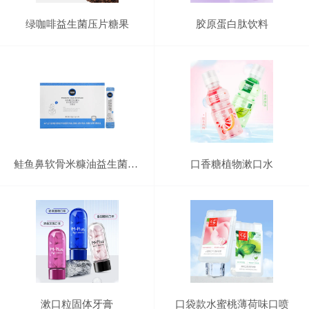
绿咖啡益生菌压片糖果
胶原蛋白肽饮料
鲑鱼鼻软骨米糠油益生菌固体饮料
口香糖植物漱口水
漱口粒固体牙膏
口袋款水蜜桃薄荷味口喷