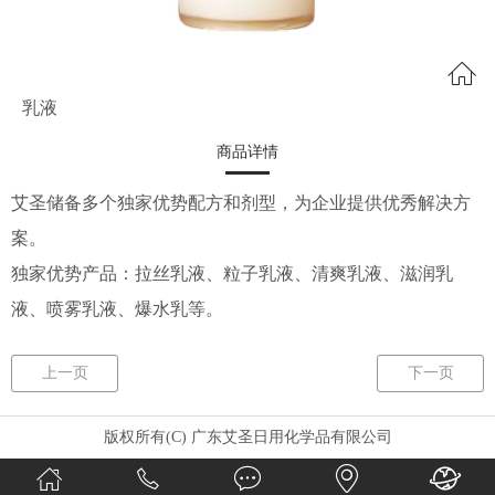
乳液
商品详情
艾圣储备多个独家优势配方和剂型，为企业提供优秀解决方
案。
独家优势产品：拉丝乳液、粒子乳液、清爽乳液、滋润乳
液、喷雾乳液、爆水乳等。
上一页
下一页
版权所有(C) 广东艾圣日用化学品有限公司